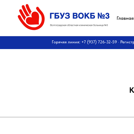
Главная
Горячяя линия: +7 (937) 726-32-59 · Регист
К