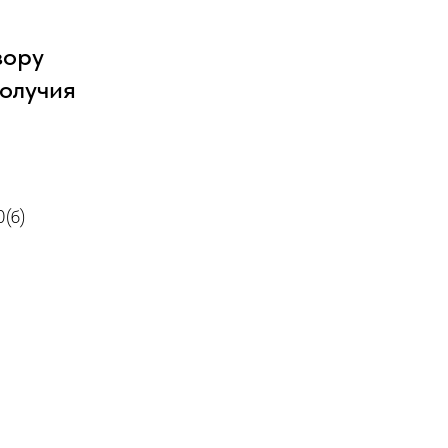
зору
олучия
0(б)