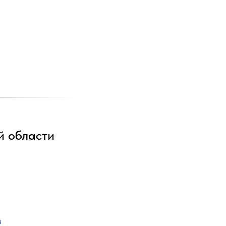
й области
u