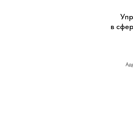
Упр
в сфе
Адр