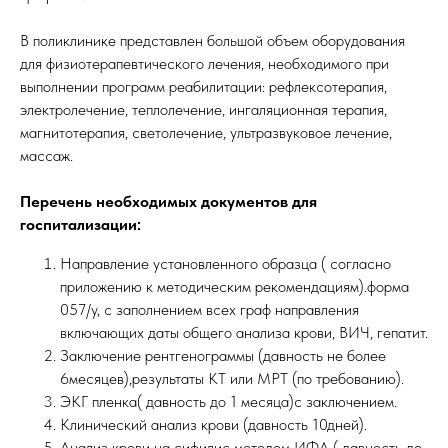
В поликлинике представлен большой объем оборудования
для физиотерапевтического лечения, необходимого при
выполнении программ реабилитации: рефлексотерапия,
электролечение, теплолечение, ингаляционная терапия,
магнитотерапия, светолечение, ультразвуковое лечение,
массаж.
Перечень необходимых документов для
госпитализации:
Направление установленного образца ( согласно
приложению к методическим рекомендациям).форма
057/у, с заполнением всех граф направления
включающих даты общего анализа крови, ВИЧ, гепатит.
Заключение рентгенограммы (давность не более
6месяцев),результаты КТ или МРТ (по требованию).
ЭКГ пленка( давность до 1 месяца)с заключением.
Клинический анализ крови (давность 10дней).
Анализ крови на сифилис методом ИФА ( давность до