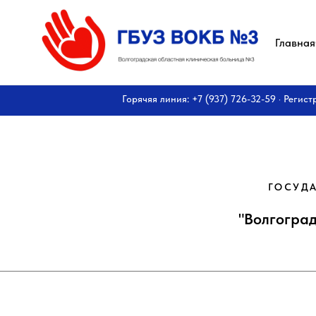
Главная
Горячяя линия: +7 (937) 726-32-59 · Регист
ГОСУДА
"Волгогра