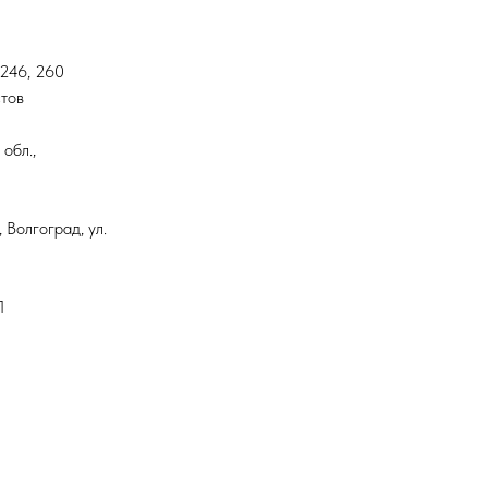
 246, 260
стов
обл.,
 Волгоград, ул.
П